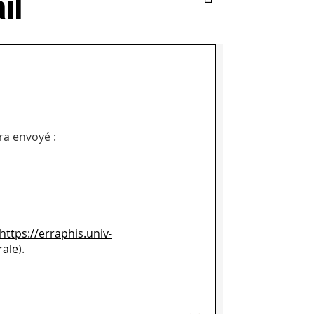
il
ra envoyé :
https://erraphis.univ-
rale
).