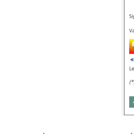
Si
Va
Le
(*