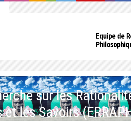
Equipe de R
Philosophiq
erche sur les Rationalit
 et les Savoirs (ERRAP