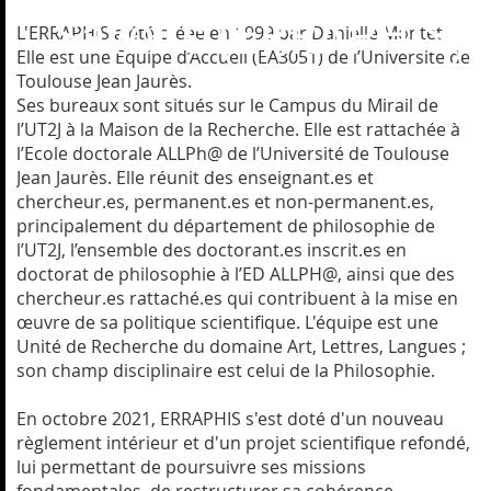
Savoirs (ERRAPHIS)
L'ERRAPHIS a été créée en 1999 par Danielle Montet.
Elle est une Equipe d’Accueil (EA3051) de l’Université de
Toulouse Jean Jaurès.
Ses bureaux sont situés sur le Campus du Mirail de
l’UT2J à la Maison de la Recherche. Elle est rattachée à
l’Ecole doctorale ALLPh@ de l’Université de Toulouse
Jean Jaurès. Elle réunit des enseignant.es et
chercheur.es, permanent.es et non-permanent.es,
principalement du département de philosophie de
l’UT2J, l’ensemble des doctorant.es inscrit.es en
doctorat de philosophie à l’ED ALLPH@, ainsi que des
chercheur.es rattaché.es qui contribuent à la mise en
œuvre de sa politique scientifique. L'équipe est une
Unité de Recherche du domaine Art, Lettres, Langues ;
son champ disciplinaire est celui de la Philosophie.
En octobre 2021, ERRAPHIS s'est doté d'un nouveau
règlement intérieur et d'un projet scientifique refondé,
lui permettant de poursuivre ses missions
fondamentales, de restructurer sa cohérence