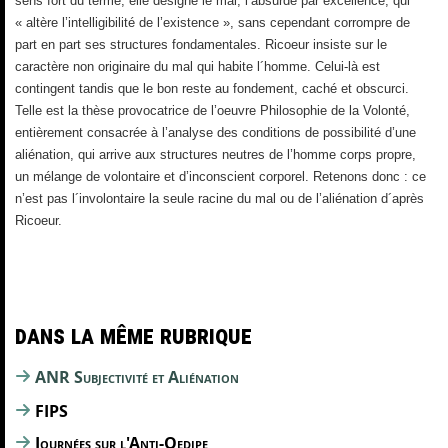
sens fort du terme, elle désigne le mal, l’absurde par excellence, qui
« altère l’intelligibilité de l’existence », sans cependant corrompre de
part en part ses structures fondamentales. Ricoeur insiste sur le
caractère non originaire du mal qui habite l´homme. Celui-là est
contingent tandis que le bon reste au fondement, caché et obscurci.
Telle est la thèse provocatrice de l’oeuvre Philosophie de la Volonté,
entièrement consacrée à l’analyse des conditions de possibilité d’une
aliénation, qui arrive aux structures neutres de l’homme corps propre,
un mélange de volontaire et d’inconscient corporel. Retenons donc : ce
n’est pas l´involontaire la seule racine du mal ou de l’aliénation d´après
Ricoeur.
Dans la même rubrique
ANR Subjectivité et Aliénation
FIPS
Journées sur l'Anti-Oedipe